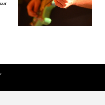
jaar
ER
E