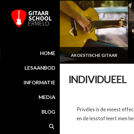
HOME
BANDCOACHING
AKOESTISCHE GITAAR
LESAANBOD
INDIVIDUEEL
INFORMATIE
MEDIA
Privéles is de meest effe
BLOG
en de lesstof leert men he